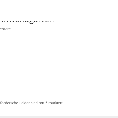
onnwendgarten
entare
rforderliche Felder sind mit
*
markiert